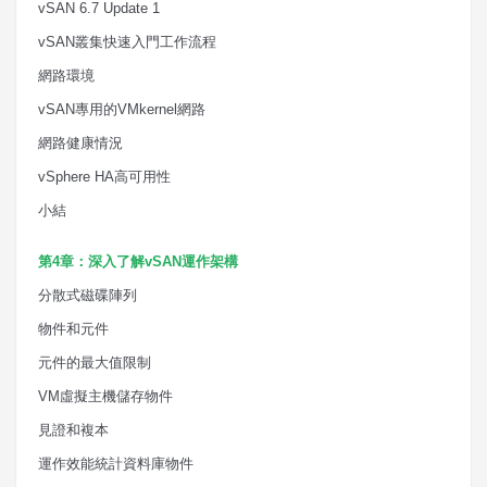
vSAN 6.7 Update 1
vSAN
叢集快速入門工作流程
網路環境
vSAN
專用的
VMkernel
網路
網路健康情況
vSphere HA
高可用性
小結
第
4
章：深入了解
vSAN
運作架構
分散式磁碟陣列
物件和元件
元件的最大值限制
VM
虛擬主機儲存物件
見證和複本
運作效能統計資料庫物件