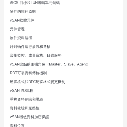
iSCSI
目標和
LUN
邏輯單元號碼
物件的排列原則
vSAN
軟體元件
元件管理
物件資料路徑
針對物件進行放置和遷移
叢集監控、成員資格、目錄服務
vSAN
節點的主機角色（
Master
、
Slave
、
Agent
）
RDT
可靠資料傳輸機制
硬碟格式和
DFC
硬碟格式變更機制
vSAN I/O
流程
重複資料刪除和壓縮
資料校驗和完整性
vSAN
機敏資料加密保護
資料位置