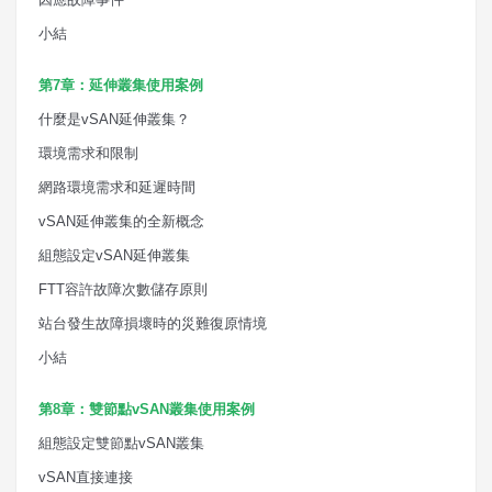
小結
第
7
章：延伸叢集使用案例
什麼是
vSAN
延伸叢集？
環境需求和限制
網路環境需求和延遲時間
vSAN
延伸叢集的全新概念
組態設定
vSAN
延伸叢集
FTT
容許故障次數儲存原則
站台發生故障損壞時的災難復原情境
小結
第
8
章：雙節點
vSAN
叢集使用案例
組態設定雙節點
vSAN
叢集
vSAN
直接連接