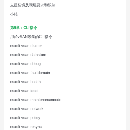
支援情境及環境要求和限制
小結
第
9
章：
CLI
指令
用於
vSAN
叢集的
CLI
指令
esxcli vsan cluster
esxcli vsan datastore
esxcli vsan debug
esxcli vsan faultdomain
esxcli vsan health
esxcli vsan iscsi
esxcli vsan maintenancemode
esxcli vsan network
esxcli vsan policy
esxcli vsan resync