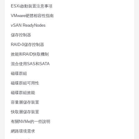
ESXi
啟動裝置注意事項
VMware
硬體相容性指南
vSAN ReadyNodes
儲存控制器
RAID-0
儲存控制器
效能和
RAID
快取機制
混合使用
SAS
和
SATA
磁碟群組
磁碟群組可用性
磁碟群組效能
容量層儲存裝置
快取層儲存裝置
有關
NVMe
的一些說明
網路環境需求