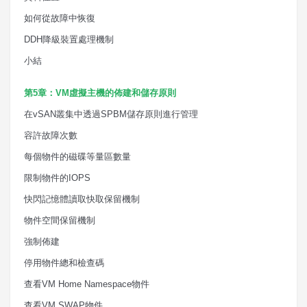
如何從故障中恢復
DDH
降級裝置處理機制
小結
第
5
章：
VM
虛擬主機的佈建和儲存原則
在
vSAN
叢集中透過
SPBM
儲存原則進行管理
容許故障次數
每個物件的磁碟等量區數量
限制物件的
IOPS
快閃記憶體讀取快取保留機制
物件空間保留機制
強制佈建
停用物件總和檢查碼
查看
VM Home Namespace
物件
查看
VM SWAP
物件