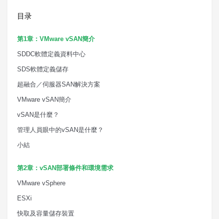
目录
第
1
章：
VMware vSAN
簡介
SDDC
軟體定義資料中心
SDS
軟體定義儲存
超融合／伺服器
SAN
解決方案
VMware vSAN
簡介
vSAN
是什麼？
管理人員眼中的
vSAN
是什麼？
小結
第
2
章：
vSAN
部署條件和環境需求
VMware vSphere
ESXi
快取及容量儲存裝置