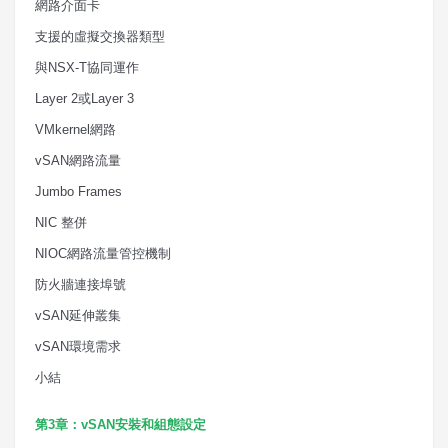
網路介面卡
支援的虛擬交換器類型
與
NSX-T
協同運作
Layer 2
或
Layer 3
VMkernel
網路
vSAN
網路流量
Jumbo Frames
NIC
整併
NIOC
網路流量管控機制
防火牆連接埠號
vSAN
延伸叢集
vSAN
環境需求
小結
第
3
章：
vSAN
安裝和組態設定