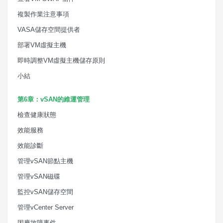
複製作業注意事項
VASA
儲存空間提供者
部署
VM
虛擬主機
即時調整
VM
虛擬主機儲存原則
小結
第
6
章：
vSAN
的維運管理
檢查健康狀態
效能服務
效能診斷
管理
vSAN
節點主機
管理
vSAN
磁碟
監控
vSAN
儲存空間
管理
vCenter Server
因應故障事件