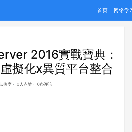
首页
网络学
erver 2016實戰寶典：
x虛擬化x異質平台整合
2点热度
0人点赞
0条评论