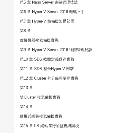
第
5
章
Nano Server
進階管理技法
第
6
章
Hyper-V Server 2016
輕鬆上手
第
7
章
Hyper-V
熱備援架構部署
第
8
章
虛擬機器複寫備援實戰
第
9
章
Hyper-V Server 2016
進階管理秘訣
第
10
章
SDS
軟體定義儲存實戰
第
11
章
SDS
整合
Hyper-V
部署
第
12
章
Cluster
的升級與更新實戰
第
13
章
雙
Cluster
複寫備援實戰
第
14
章
延展式叢集複寫備援實戰
第
15
章
IIS
網站運行的監視與調校