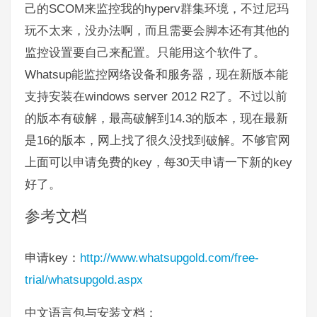
SCOM
hyperv
己的
来监控我的
群集环境，不过尼玛
玩不太来，没办法啊，而且需要会脚本还有其他的
监控设置要自己来配置。只能用这个软件了。
Whatsup
能监控网络设备和服务器，现在新版本能
windows server 2012 R2
支持安装在
了。不过以前
14.3
的版本有破解，最高破解到
的版本，现在最新
16
是
的版本，网上找了很久没找到破解。不够官网
key
30
key
上面可以申请免费的
，每
天申请一下新的
好了。
参考文档
key
http://www.whatsupgold.com/free-
申请
：
trial/whatsupgold.aspx
中文语言包与安装文档：