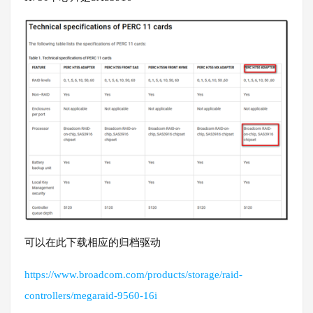
可以在此下载相应的归档驱动
https://www.broadcom.com/products/storage/raid-
controllers/megaraid-9560-16i