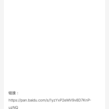
链接：
https://pan.baidu.com/s/1yzYxP2eMV9v8D7KnP-
uzNQ