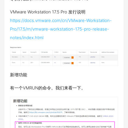
VMware Workstation 17.5 Pro 发行说明
https://docs.vmware.com/cn/VMware-Workstation-
Pro/17.5/rn/vmware-workstation-175-pro-release-
notes/index.html
新增功能
有一个VMRUN的命令。我们来看一下。