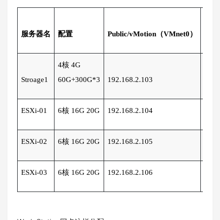
iSC
服务器名
配置
Public/vMotion（VMnet0）
万兆
4核 4G
192.
Stroage1
60G+300G*3
192.168.2.103
103
ESXi-01
6核 16G 20G
192.168.2.104
192.
ESXi-02
6核 16G 20G
192.168.2.105
192.
ESXi-03
6核 16G 20G
192.168.2.106
192.