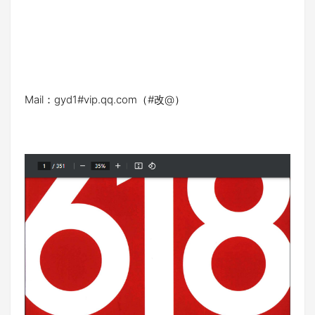
Mail：gyd1#vip.qq.com（#改@）