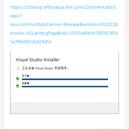
https://c2rsetup.officeapps.live.com/c2r/downloadVS.
aspx?
sku=community&channel=Release&version=VS2022&
source=VSLandingPage&cid=2030:a866cb189162454
1a3f9b092d2429dfd