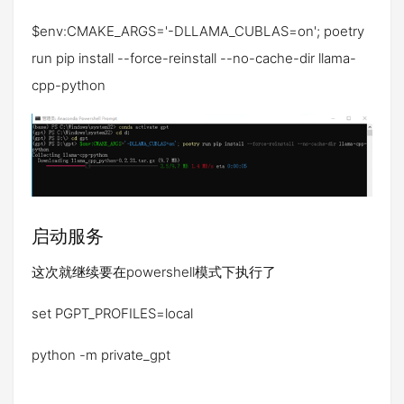
$env:CMAKE_ARGS='-DLLAMA_CUBLAS=on'; poetry
run pip install --force-reinstall --no-cache-dir llama-
cpp-python
启动服务
这次就继续要在powershell模式下执行了
set PGPT_PROFILES=local
python -m private_gpt