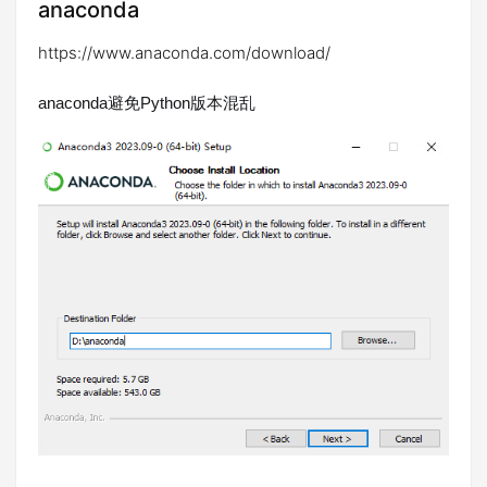
anaconda
https://www.anaconda.com/download/
anaconda
Python
避免
版本混乱