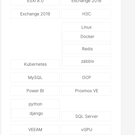
ESXi 8.0
Exchange 2016
Exchange 2019
H3C
Linux
Docker
Redis
zabbix
Kubernetes
MySQL
OCP
Power BI
Proxmox VE
python
django
SQL Server
VEEAM
vGPU