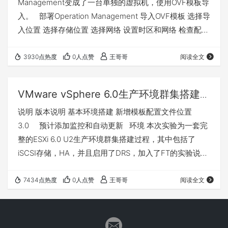
Management变成了一台单独的虚拟机，使用OVF模板导
入。 部署Operation Management 导入OVF模板 选择导
入位置 选择存储位置 选择网络 设置时区和网络 检查配置
等待部署完成 部署完成后，还需要等待系统初始化配
置，等待安装 安装完成 配置Operation Management 打
3930点热度
0人点赞
王哥哥
阅读全文
开浏览器访问 快速安装 复杂密码 等待初始化配置完成 登
陆系统现在处于联机状态 基础配置 在浏览器里输入
VMware vSphere 6.0生产环境群集搭建实
https://192.168.2.…
验
说明 版本说明 基本环境搭建 新增模板配置文件位置
3.0 预计添加监控和自动更新 环境 本次实验为一套完
整的ESXi 6.0 U2生产环境群集搭建过程，其中包括了
iSCSI存储，HA，并且启用了DRS，加入了FT的实验说
明，可以完全按照此套教程来搭建一套生产环境。 本套
环境完全通过一台WorkStation来进行模拟。我的实验的
7434点热度
0人点赞
王哥哥
阅读全文
机器为一台自己组装的双路工作站，性能比较强大，其他
人如果想模拟的话，可以适当降低环境中的机器配置。
有一台DC，vCenter6，vCenterDB数据库 一台5个网口