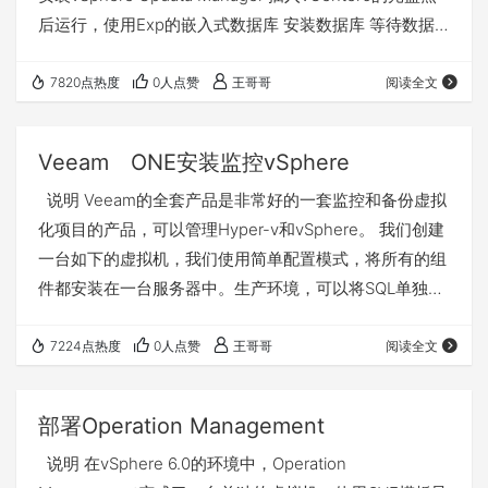
后运行，使用Exp的嵌入式数据库 安装数据库 等待数据
库安装 安装vSphere Update Manager 输入vCenter的
名称和连接用户名密码 默认 安装完成 启用Updata
7820点热度
0人点赞
王哥哥
阅读全文
Manager 在client中选择插件，下载并安装 安装完成后可
以看到下面多了个Update Manager 使用Updata Man…
Veeam ONE安装监控vSphere
说明 Veeam的全套产品是非常好的一套监控和备份虚拟
化项目的产品，可以管理Hyper-v和vSphere。 我们创建
一台如下的虚拟机，我们使用简单配置模式，将所有的组
件都安装在一台服务器中。生产环境，可以将SQL单独部
署，Veeam ONE的Web UI也单独部署。 安装软件 安装
Veeam ONE Server 先选择免费版的，等会我们在破解
7224点热度
0人点赞
王哥哥
阅读全文
安装分简单安装和高级安装，免费版不支持高级安装 默
认的需要安装下列组件，没有安装的话，点击install，程
部署Operation Management
序自带会帮忙安装 开始安装 功能安装成功 选择安装位置
说明 在vSphere 6.0的环境中，Operation
输…