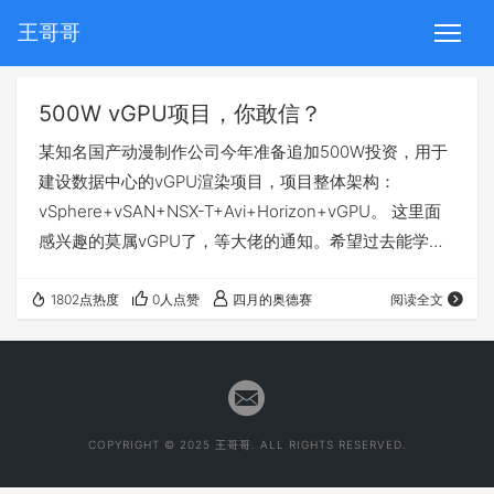
王哥哥
500W vGPU项目，你敢信？
某知名国产动漫制作公司今年准备追加500W投资，用于
建设数据中心的vGPU渲染项目，项目整体架构：
vSphere+vSAN+NSX-T+Avi+Horizon+vGPU。 这里面
感兴趣的莫属vGPU了，等大佬的通知。希望过去能学习
到部署文档和场景应用这方面的知识。届时会分享给大
家。
1802点热度
0人点赞
四月的奥德赛
阅读全文
COPYRIGHT © 2025 王哥哥. ALL RIGHTS RESERVED.